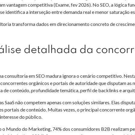
m vantagem competitiva (Exame, fev 2026). No SEO, a lógica fu
se identifica a interseção entre demanda real e menor saturação es
ltoria transforma dados em direcionamento concreto de crescime
lise detalhada da concorr
 consultoria em SEO madura ignora o cenário competitivo. Nesta e
, concorrentes orgânicos e portais de autoridade que disputam as 
a de conteúdo, profundidade temática, perfil de backlinks e arquit
s SaaS não competem apenas com soluções similares. Elas dispu
es portais de conteúdo. Muitas vezes, o principal concorrente or
nteresse do público.
 o Mundo do Marketing, 74% dos consumidores B2B realizam pesq