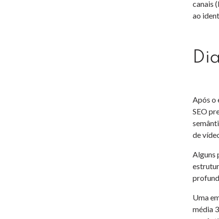
canais 
ao iden
Di
Após o 
SEO prec
semânti
de víde
Alguns 
estrutu
profund
Uma emp
média 3