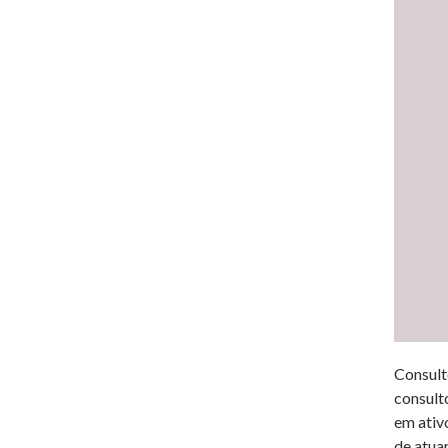
Consult
consult
em ativ
de atua