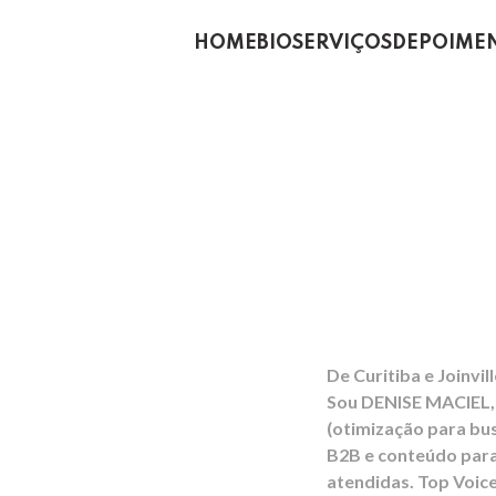
HOME
BIO
SERVIÇOS
DEPOIME
Eleve 
e Alca
De Curitiba e Joinvi
Sou DENISE MACIEL,
(otimização para bus
B2B e conteúdo para
atendidas. Top Voic