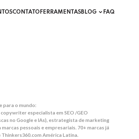
NTOS
CONTATO
FERRAMENTAS
BLOG
FAQ
a Presença
nce da sua Marca
lle para o mundo:
 copywriter especialista em SEO /GEO
cas no Google e IAs), estrategista de marketing
 marcas pessoais e empresariais. 70+ marcas já
e Thinkers360.com América Latina.