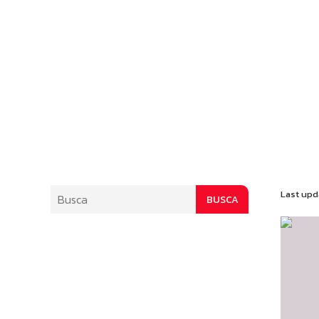
Last upd
BUSCA