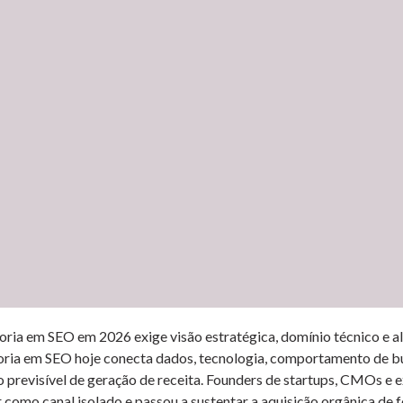
oria em SEO em 2026 exige visão estratégica, domínio técnico e 
oria em SEO hoje conecta dados, tecnologia, comportamento de busc
o previsível de geração de receita. Founders de startups, CMOs e
r como canal isolado e passou a sustentar a aquisição orgânica de 