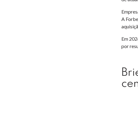
Empresa
A Forbe
aquisiç
Em 2026
por res
Bri
ce