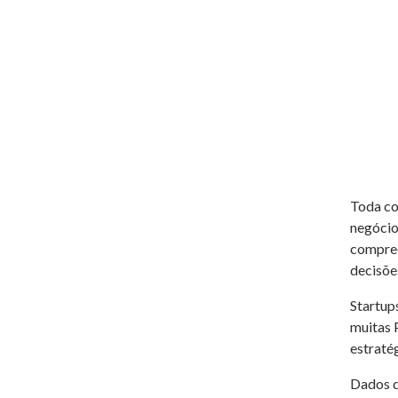
Toda co
negócio,
compree
decisões
Startup
muitas 
estraté
Dados d