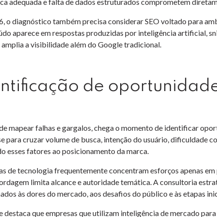
ca adequada e falta de dados estruturados comprometem diretamen
, o diagnóstico também precisa considerar SEO voltado para ambi
údo aparece em respostas produzidas por inteligência artificial, s
amplia a visibilidade além do Google tradicional.
ntificação de oportunidade
de mapear falhas e gargalos, chega o momento de identificar oport
se para cruzar volume de busca, intenção do usuário, dificuldade 
do esses fatores ao posicionamento da marca.
s de tecnologia frequentemente concentram esforços apenas em p
ordagem limita alcance e autoridade temática. A consultoria estra
nados às dores do mercado, aos desafios do público e às etapas ini
 destaca que empresas que utilizam inteligência de mercado para