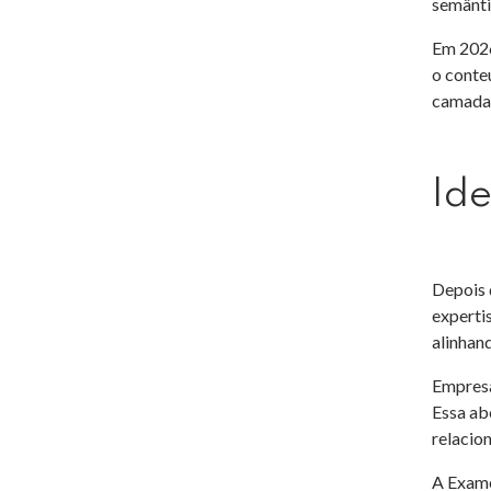
semânti
Em 2026
o conte
camada 
Ide
Depois 
experti
alinhan
Empresa
Essa ab
relacio
A Exame