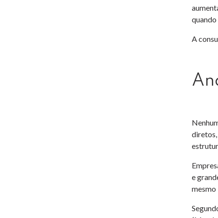
aumenta
quando 
A consu
Aná
Nenhuma
diretos
estrutur
Empresa
e grand
mesmo i
Segundo