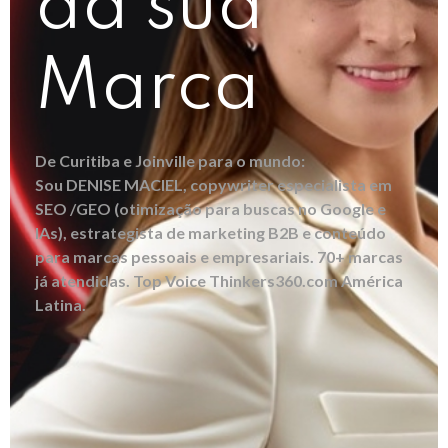
da sua
Marca
De Curitiba e Joinville para o mundo:
Sou DENISE MACIEL, copywriter especialista em
SEO /GEO (otimização para buscas no Google e
IAs), estrategista de marketing B2B e conteúdo
para marcas pessoais e empresariais. 70+ marcas
já atendidas. Top Voice Thinkers360.com América
Latina.