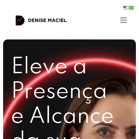
Eleve a
Presença
e Alcance