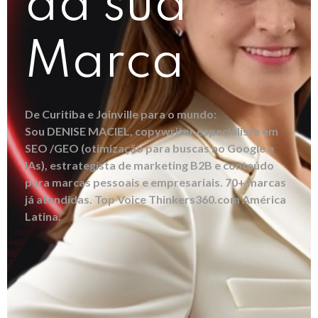
da sua
Marca
De Curitiba e Joinville para o mundo:
Sou DENISE MACIEL, copywriter especialista em
SEO /GEO (otimização para buscas no Google e
IAs), estrategista de marketing B2B e conteúdo
para marcas pessoais e empresariais. 70+ marcas
já atendidas. Top Voice Thinkers360.com América
Latina.