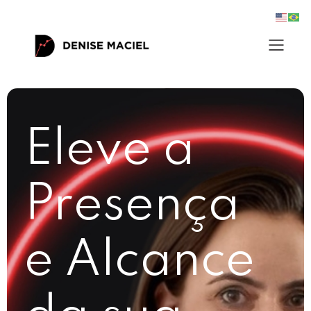
Eleve a
Presença
e Alcance