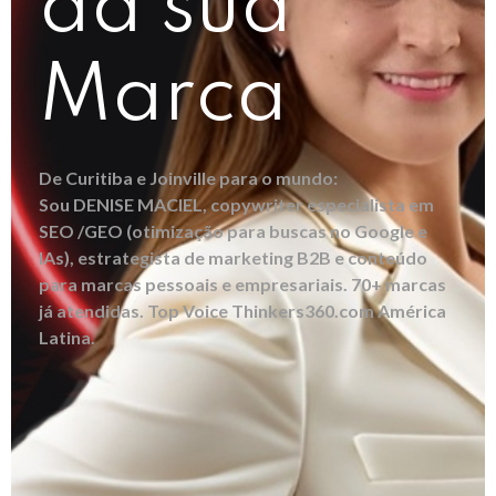
da sua
Marca
De Curitiba e Joinville para o mundo:
Sou DENISE MACIEL, copywriter especialista em
SEO /GEO (otimização para buscas no Google e
IAs), estrategista de marketing B2B e conteúdo
para marcas pessoais e empresariais. 70+ marcas
já atendidas. Top Voice Thinkers360.com América
Latina.