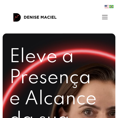
Eleve a
Presença
e Alcance