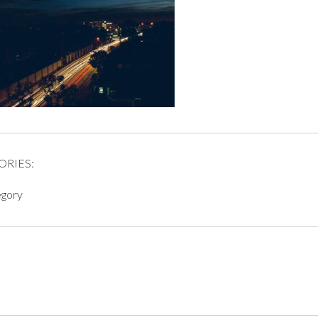
ORIES:
egory