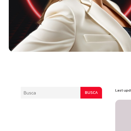
Last upd
BUSCA