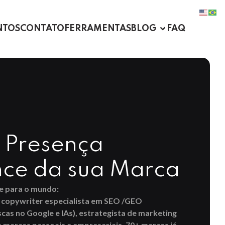
NTOS
CONTATO
FERRAMENTAS
BLOG
FAQ
a Presença
nce da sua Marca
lle para o mundo:
 copywriter especialista em SEO /GEO
cas no Google e IAs), estrategista de marketing
 marcas pessoais e empresariais. 70+ marcas já