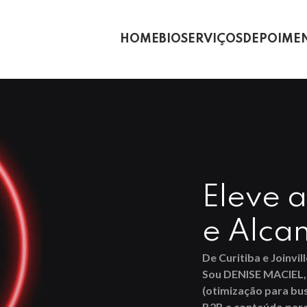
HOME
BIO
SERVIÇOS
DEPOIME
Eleve 
e Alca
De Curitiba e Joinvi
Sou DENISE MACIEL,
(otimização para bus
B2B e conteúdo para