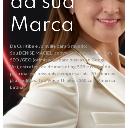
da sua
Marca
De Curitiba e Joinville para o mundo:
Sou DENISE MACIEL, copywriter especialista em
SEO /GEO (otimização para buscas no Google e
IAs), estrategista de marketing B2B e conteúdo
para marcas pessoais e empresariais. 70+ marcas
já atendidas. Top Voice Thinkers360.com América
Latina.