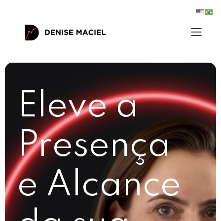
Eleve a
Presença
e Alcance