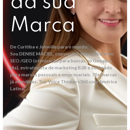
da sua
Marca
De Curitiba e Joinville para o mundo:
Sou DENISE MACIEL, copywriter especialista em
SEO /GEO (otimização para buscas no Google e
IAs), estrategista de marketing B2B e conteúdo
para marcas pessoais e empresariais. 70+ marcas
já atendidas. Top Voice Thinkers360.com América
Latina.