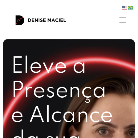
Eleve a
Presença
e Alcance