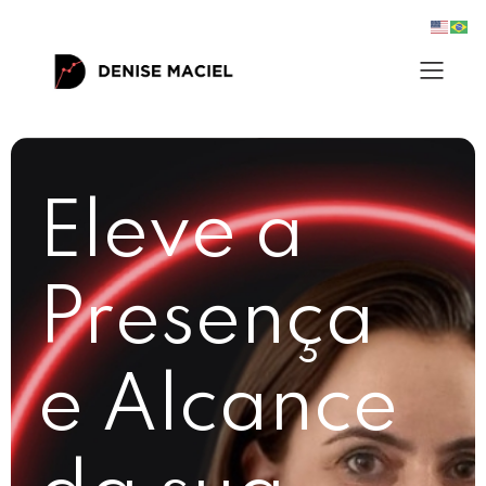
Eleve a
Presença
e Alcance