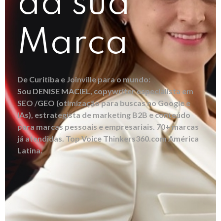
da sua
Marca
De Curitiba e Joinville para o mundo:
Sou DENISE MACIEL, copywriter especialista em
SEO /GEO (otimização para buscas no Google e
IAs), estrategista de marketing B2B e conteúdo
para marcas pessoais e empresariais. 70+ marcas
já atendidas. Top Voice Thinkers360.com América
Latina.