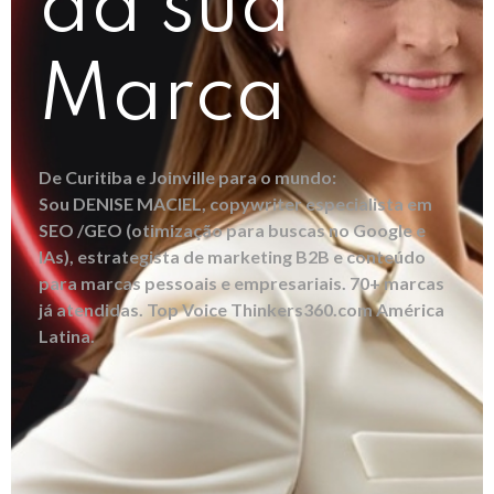
da sua
Marca
De Curitiba e Joinville para o mundo:
Sou DENISE MACIEL, copywriter especialista em
SEO /GEO (otimização para buscas no Google e
IAs), estrategista de marketing B2B e conteúdo
para marcas pessoais e empresariais. 70+ marcas
já atendidas. Top Voice Thinkers360.com América
Latina.