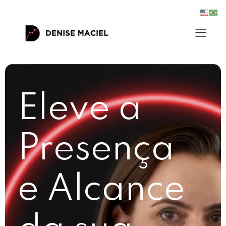
Eleve a
Presença
e Alcance