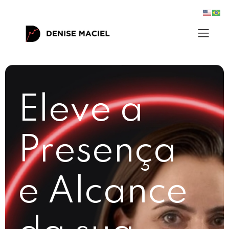
Eleve a
Presença
e Alcance