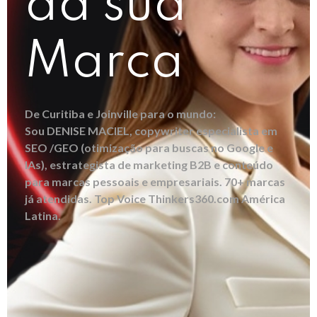
da sua
Marca
De Curitiba e Joinville para o mundo:
Sou DENISE MACIEL, copywriter especialista em
SEO /GEO (otimização para buscas no Google e
IAs), estrategista de marketing B2B e conteúdo
para marcas pessoais e empresariais. 70+ marcas
já atendidas. Top Voice Thinkers360.com América
Latina.