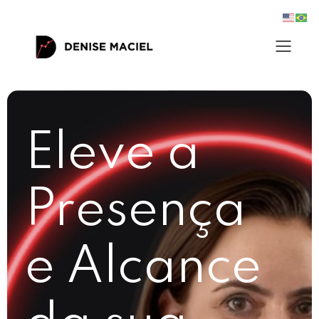
Eleve a
Presença
e Alcance