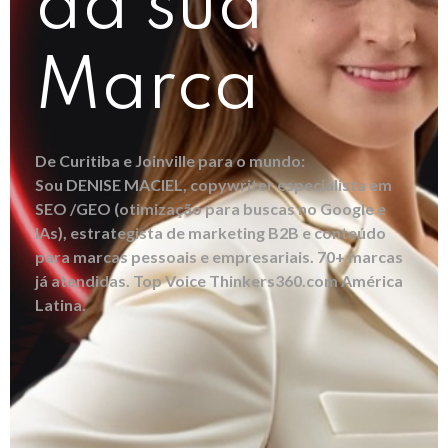
da sua
Marca
De Curitiba e Joinville para o mundo:
Sou DENISE MACIEL, copywriter especialista em
SEO /GEO (otimização para buscas no Google e
IAs), estrategista de marketing B2B e conteúdo
para marcas pessoais e empresariais. 70+ marcas
já atendidas. Top Voice Thinkers360.com América
Latina.