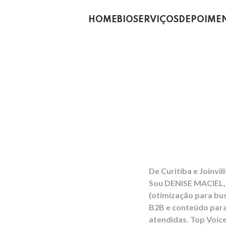
HOME
BIO
SERVIÇOS
DEPOIME
Eleve 
e Alca
De Curitiba e Joinvi
Sou DENISE MACIEL,
(otimização para bus
B2B e conteúdo para
atendidas. Top Voic