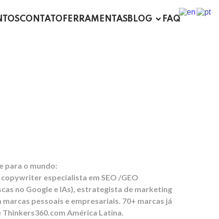
NTOS
CONTATO
FERRAMENTAS
BLOG
FAQ
a Presença
nce da sua Marca
lle para o mundo:
 copywriter especialista em SEO /GEO
cas no Google e IAs), estrategista de marketing
 marcas pessoais e empresariais. 70+ marcas já
e Thinkers360.com América Latina.