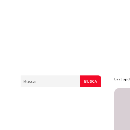
Last upd
BUSCA