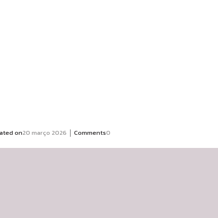
|
ated on
20 março 2026
Comments
0