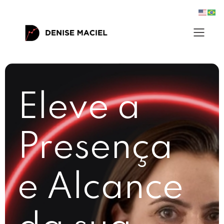
Eleve a
Presença
e Alcance