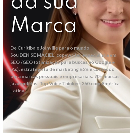
da sua
Marca
De Curitiba e Joinville para o mundo:
Sou DENISE MACIEL, copywriter especialista em
SEO /GEO (otimização para buscas no Google e
IAs), estrategista de marketing B2B e conteúdo
para marcas pessoais e empresariais. 70+ marcas
já atendidas. Top Voice Thinkers360.com América
Latina.