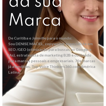
da sua
Marca
De Curitiba e Joinville para o mundo:
Sou DENISE MACIEL, copywriter especialista em
SEO /GEO (otimização para buscas no Google e
IAs), estrategista de marketing B2B e conteúdo
para marcas pessoais e empresariais. 70+ marcas
já atendidas. Top Voice Thinkers360.com América
Latina.