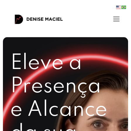
Eleve a
Presença
e Alcance