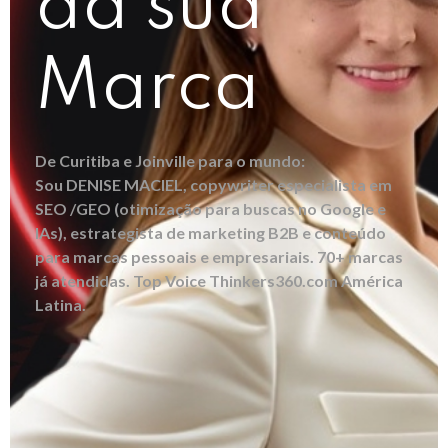
da sua
Marca
De Curitiba e Joinville para o mundo:
Sou DENISE MACIEL, copywriter especialista em
SEO /GEO (otimização para buscas no Google e
IAs), estrategista de marketing B2B e conteúdo
para marcas pessoais e empresariais. 70+ marcas
já atendidas. Top Voice Thinkers360.com América
Latina.