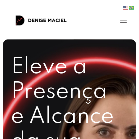
Eleve a
Presença
e Alcance