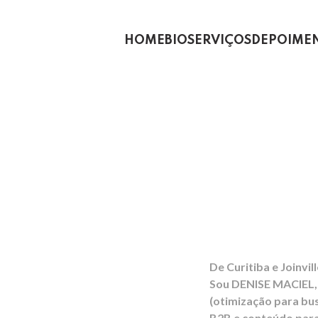
HOME
BIO
SERVIÇOS
DEPOIME
Eleve 
e Alca
De Curitiba e Joinvi
Sou DENISE MACIEL,
(otimização para bus
B2B e conteúdo para