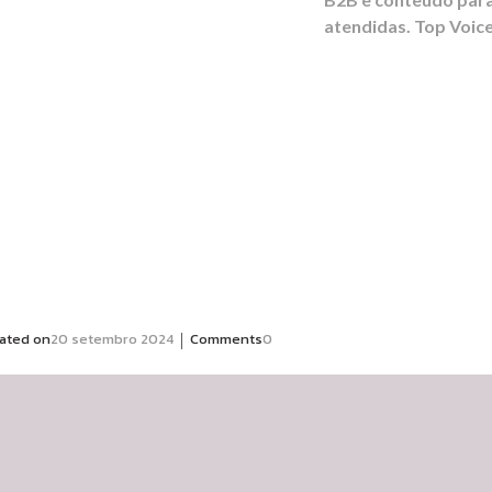
atendidas. Top Voic
|
ated on
20 setembro 2024
Comments
0