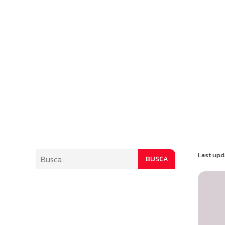
Last upd
BUSCA