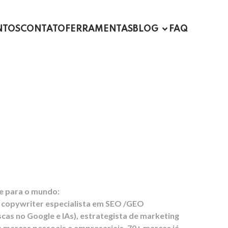
NTOS
CONTATO
FERRAMENTAS
BLOG
FAQ
a Presença
nce da sua Marca
lle para o mundo:
 copywriter especialista em SEO /GEO
cas no Google e IAs), estrategista de marketing
 marcas pessoais e empresariais. 70+ marcas já