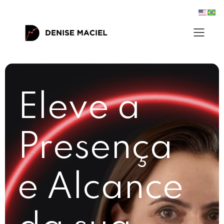
Eleve a
Presença
e Alcance