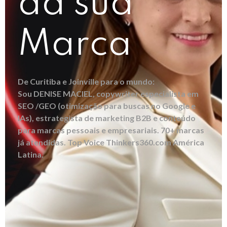
da sua
Marca
De Curitiba e Joinville para o mundo:
Sou DENISE MACIEL, copywriter especialista em
SEO /GEO (otimização para buscas no Google e
IAs), estrategista de marketing B2B e conteúdo
para marcas pessoais e empresariais. 70+ marcas
já atendidas. Top Voice Thinkers360.com América
Latina.