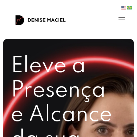
Eleve a
Presença
e Alcance