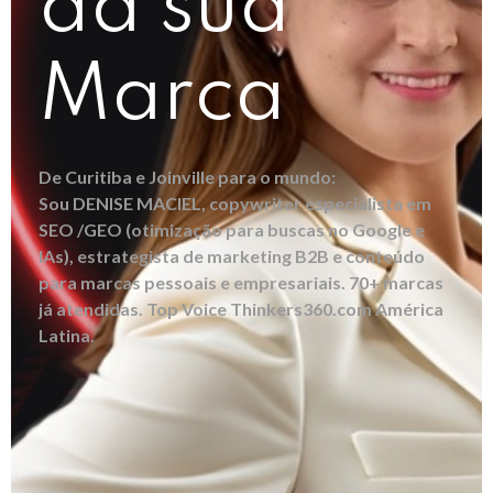
da sua
Marca
De Curitiba e Joinville para o mundo:
Sou DENISE MACIEL, copywriter especialista em
SEO /GEO (otimização para buscas no Google e
IAs), estrategista de marketing B2B e conteúdo
para marcas pessoais e empresariais. 70+ marcas
já atendidas. Top Voice Thinkers360.com América
Latina.