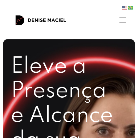
Eleve a
Presença
e Alcance