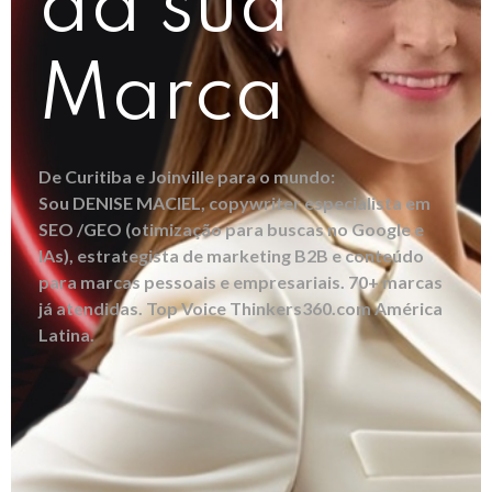
da sua
Marca
De Curitiba e Joinville para o mundo:
Sou DENISE MACIEL, copywriter especialista em
SEO /GEO (otimização para buscas no Google e
IAs), estrategista de marketing B2B e conteúdo
para marcas pessoais e empresariais. 70+ marcas
já atendidas. Top Voice Thinkers360.com América
Latina.