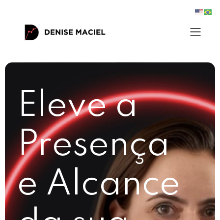
Eleve a
Presença
e Alcance