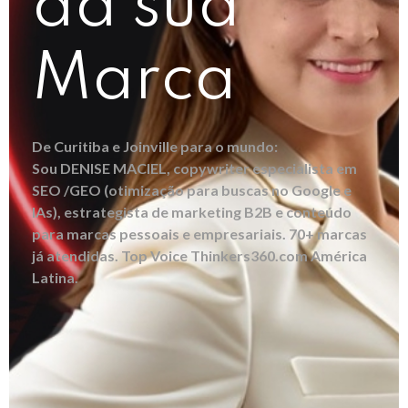
da sua
Marca
De Curitiba e Joinville para o mundo:
Sou DENISE MACIEL, copywriter especialista em
SEO /GEO (otimização para buscas no Google e
IAs), estrategista de marketing B2B e conteúdo
para marcas pessoais e empresariais. 70+ marcas
já atendidas. Top Voice Thinkers360.com América
Latina.