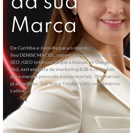
da sua
Marca
De Curitiba e Joinville para o mundo:
Sou DENISE MACIEL, copywriter especialista em
SEO /GEO (otimização para buscas no Google e
IAs), estrategista de marketing B2B e conteúdo
para marcas pessoais e empresariais. 70+ marcas
já atendidas. Top Voice Thinkers360.com América
Latina.