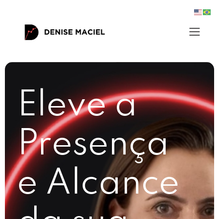
Eleve a
Presença
e Alcance