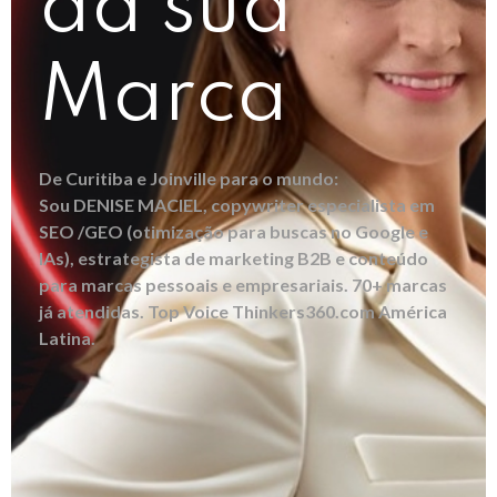
da sua
Marca
De Curitiba e Joinville para o mundo:
Sou DENISE MACIEL, copywriter especialista em
SEO /GEO (otimização para buscas no Google e
IAs), estrategista de marketing B2B e conteúdo
para marcas pessoais e empresariais. 70+ marcas
já atendidas. Top Voice Thinkers360.com América
Latina.