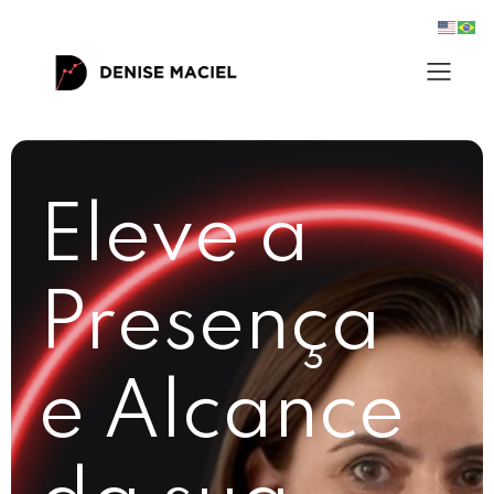
Eleve a
Presença
e Alcance