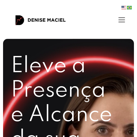
Eleve a
Presença
e Alcance