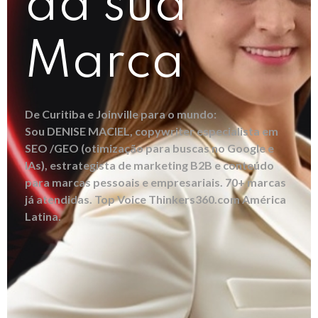
da sua
Marca
De Curitiba e Joinville para o mundo:
Sou DENISE MACIEL, copywriter especialista em
SEO /GEO (otimização para buscas no Google e
IAs), estrategista de marketing B2B e conteúdo
para marcas pessoais e empresariais. 70+ marcas
já atendidas. Top Voice Thinkers360.com América
Latina.