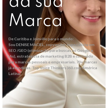
da sua
Marca
De Curitiba e Joinville para o mundo:
Sou DENISE MACIEL, copywriter especialista em
SEO /GEO (otimização para buscas no Google e
IAs), estrategista de marketing B2B e conteúdo
para marcas pessoais e empresariais. 70+ marcas
já atendidas. Top Voice Thinkers360.com América
Latina.