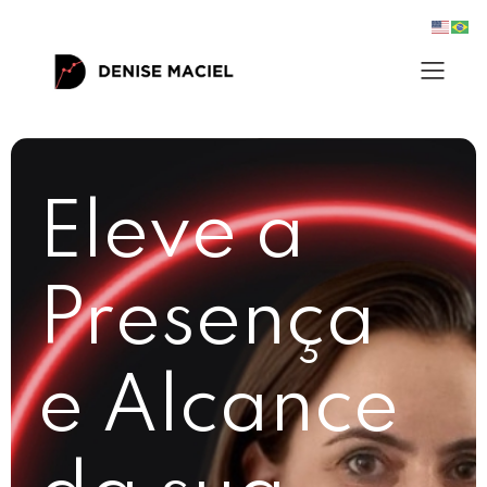
Eleve a
Presença
e Alcance