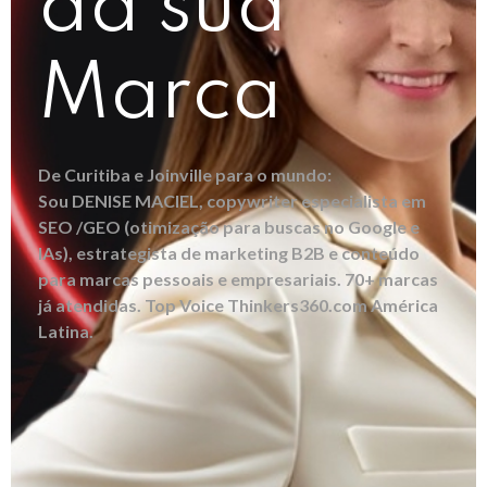
da sua
Marca
De Curitiba e Joinville para o mundo:
Sou DENISE MACIEL, copywriter especialista em
SEO /GEO (otimização para buscas no Google e
IAs), estrategista de marketing B2B e conteúdo
para marcas pessoais e empresariais. 70+ marcas
já atendidas. Top Voice Thinkers360.com América
Latina.