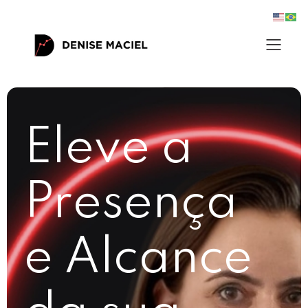
Eleve a
Presença
e Alcance